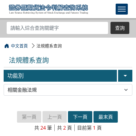
查詢
中文首頁
法規體系查詢
法規體系查詢
功能別
第一頁
上一頁
下一頁
最末頁
共
24
筆
共
2
頁
目前第
1
頁