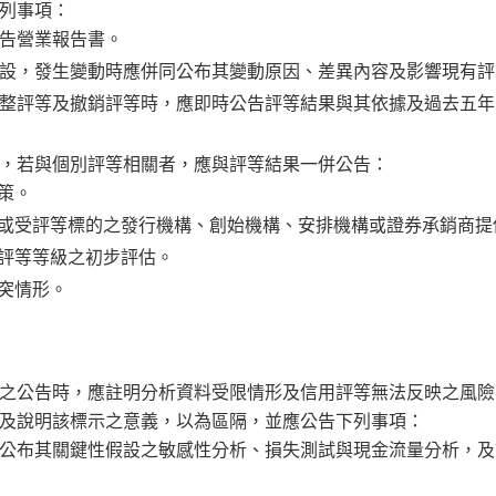
列事項：
告營業報告書。
設，發生變動時應併同公布其變動原因、差異內容及影響現有評
整評等及撤銷評等時，應即時公告評等結果與其依據及過去五年
，若與個別評等相關者，應與評等結果一併公告：
策。
構或受評等標的之發行機構、創始機構、安排機構或證券承銷商
供評等等級之初步評估。
衝突情形。
之公告時，應註明分析資料受限情形及信用評等無法反映之風險
及說明該標示之意義，以為區隔，並應公告下列事項：
公布其關鍵性假設之敏感性分析、損失測試與現金流量分析，及