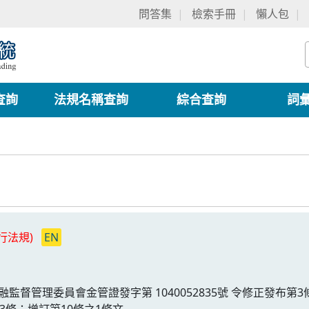
問答集
檢索手冊
懶人包
查詢
法規名稱查詢
綜合查詢
詞
行法規)
EN
金融監督管理委員會金管證發字第 1040052835號 令修正發布第3
23條；增訂第10條之1條文