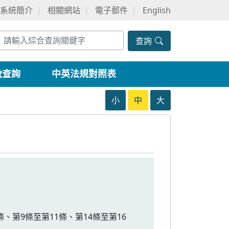
系統簡介
相關網站
電子郵件
English
查詢
彙查詢
中英法規對照表
小
中
大
條、第9條至第11條、第14條至第16