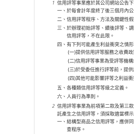
信用評等事業應於其公司網站公告下
一、於每會計年度終了後三個月內公
二、信用評等程序、方法及關鍵性假
三、於辦理初始評等、續後評等、調
信用評等，不在此限。
四、有下列可能產生利益衝突之情形
(一)提供信用評等服務之收費政
(二)信用評等事業為受評等機
(三)於受委任進行評等前，提
(四)其他可能影響評等之利益
五、各種類信用評等等級之定義。
六、人員行為準則。
信用評等事業為前項第二款及第三款
託產生之信用評等，須採取適當標示
一、結構型商品之信用評等，應併同
查程序。