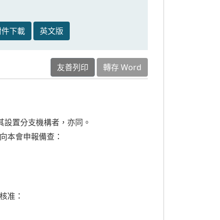
附件下載
英文版
友善列印
轉存 Word
其設置分支機構者，亦同。
向本會申報備查：
核准：