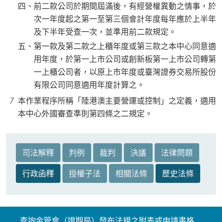
四、前二款公司於期間屆滿後，有經營權異動之情事，於
次一年度起之第一至第三個會計年度每年應於上半年
及下半年受查一次，並準用前二款規定。
五、第一款及第二款之上櫃年度或第三款之本中心同意適
用年度，於第一上市公司或創新板第一上市公司轉第
一上櫃公司者，以原上市年度或臺灣證券交易所股份
有限公司同意適用年度計算之。
本作業程序所稱「陸港澳主要營運或控制」之定義，適用
本中心外國審查準則第四條之二規定。
司法解釋
判例
裁判
決議
法律問題
行政函釋
授權子法
相關法條
歷史法條
查詢金管會（證期局）發布法規之附表或申請書格