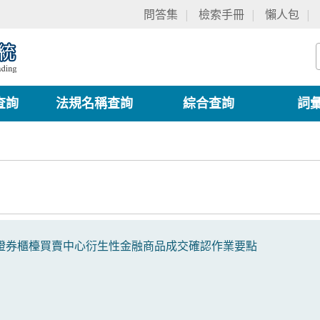
問答集
檢索手冊
懶人包
查詢
法規名稱查詢
綜合查詢
詞
證券櫃檯買賣中心衍生性金融商品成交確認作業要點