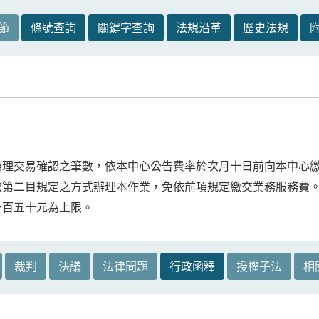
節
條號查詢
關鍵字查詢
法規沿革
歷史法規
辦理交易確認之筆數，依本中心公告費率於次月十日前向本中心
款第二目規定之方式辦理本作業，免依前項規定繳交業務服務費
一百五十元為上限。
裁判
決議
法律問題
行政函釋
授權子法
相