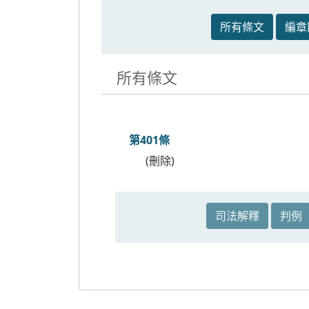
所有條文
編章
所有條文
第401條
(刪除)
司法解釋
判例