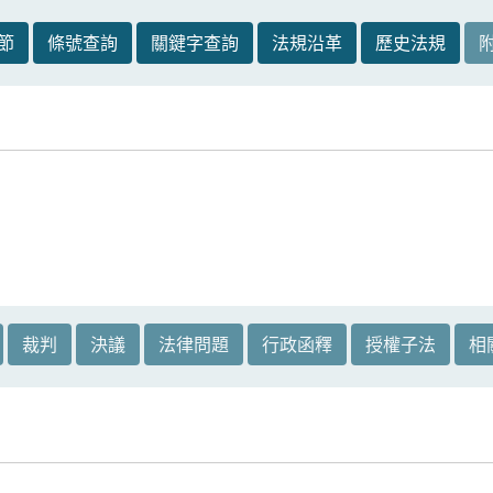
節
條號查詢
關鍵字查詢
法規沿革
歷史法規
裁判
決議
法律問題
行政函釋
授權子法
相