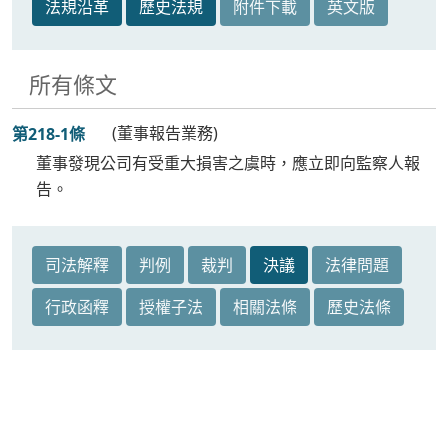
法規沿革
歷史法規
附件下載
英文版
所有條文
(董事報告業務)
第218-1條
董事發現公司有受重大損害之虞時，應立即向監察人報
告。
司法解釋
判例
裁判
決議
法律問題
行政函釋
授權子法
相關法條
歷史法條