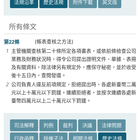
法規沿革
歷史法規
附件下載
英文版
所有條文
(帳表查核之方法)
第22條
主管機關查核第二十條所定各項書表，或依前條檢查公司
業務及財務狀況時，得令公司提出證明文件、單據、表冊
及有關資料，除法律另有規定外，應保守秘密，並於收受
後十五日內，查閱發還。
公司負責人違反前項規定，拒絕提出時，各處新臺幣二萬
元以上十萬元以下罰鍰。連續拒絕者，並按次連續各處新
臺幣四萬元以上二十萬元以下罰鍰。
司法解釋
判例
裁判
決議
法律問題
行政函釋
授權子法
相關法條
歷史法條