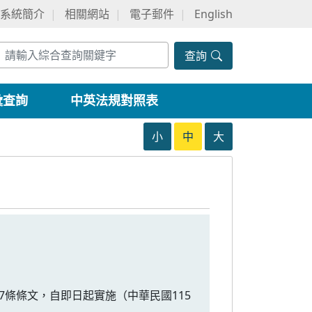
系統簡介
相關網站
電子郵件
English
查詢
彙查詢
中英法規對照表
小
中
大
第7條條文，自即日起實施（中華民國115