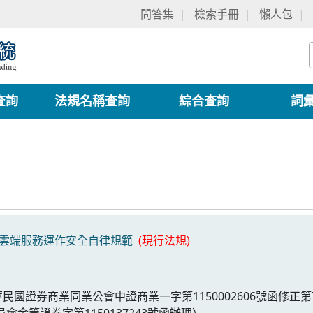
問答集
檢索手冊
懶人包
查詢
法規名稱查詢
綜合查詢
詞
雲端服務運作安全自律規範
(現行法規)
中華民國證券商業同業公會中證商業一字第1150002606號函修正
會金管證券字第1150137243號函辦理）