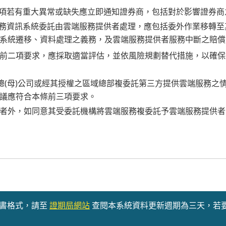
事項若有重大異常或缺失應立即通知證券商，包括對於影響證券
業務資訊系統委託由雲端服務提供者處理，應包括委外作業移轉
系統遷移、資料處理之義務，及雲端服務提供者服務中斷之賠償
前二項要求，應採取適當評估，並依風險規劃替代措施，以確保
總(母)公司或經其授權之區域總部複委託第三方提供雲端服務之情
議應符合本條前三項要求。
者外，如同意其受委託機構將雲端服務複委託予雲端服務提供者
書格式，請至
證期局網站
查閱本系統資料更新週期為三天，若