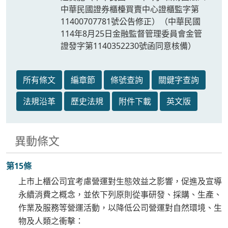
中華民國證券櫃檯買賣中心證櫃監字第
11400707781號公告修正）（中華民國
114年8月25日金融監督管理委員會金管
證發字第1140352230號函同意核備）
所有條文
編章節
條號查詢
關鍵字查詢
法規沿革
歷史法規
附件下載
英文版
異動條文
第15條
上市上櫃公司宜考慮營運對生態效益之影響，促進及宣導
永續消費之概念，並依下列原則從事研發、採購、生產、
作業及服務等營運活動，以降低公司營運對自然環境、生
物及人類之衝擊：