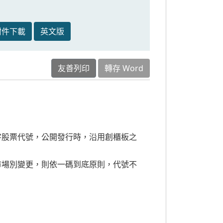
附件下載
英文版
友善列印
轉存 Word
字股票代號，公開發行時，沿用創櫃板之
市場別變更，則依一碼到底原則，代號不
。