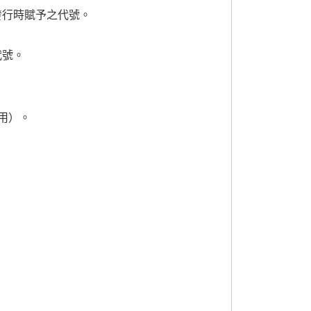
發行時賦予之代號。
代號。
用）。