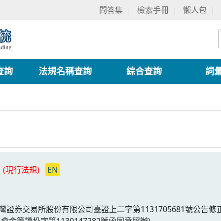
問答集
檢索手冊
懶人包
查詢
法規名稱查詢
綜合查詢
詞
(現行法規)
EN
臺灣證券交易所股份有限公司臺證上二字第1131705681號公告修
會金管證投字第1130147282號函同意照辦)