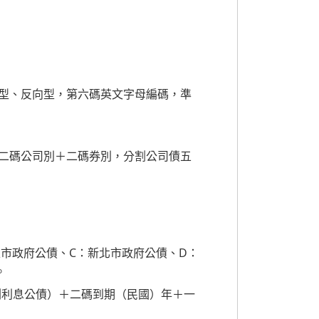
型、反向型，第六碼英文字母編碼，準
二碼公司別＋二碼券別，分割公司債五
雄市政府公債、C：新北市政府公債、D：
。
割利息公債）＋二碼到期（民國）年＋一