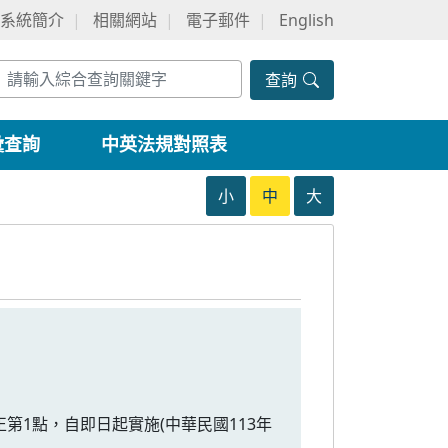
系統簡介
相關網站
電子郵件
English
查詢
彙查詢
中英法規對照表
小
中
大
正第1點，自即日起實施(中華民國113年