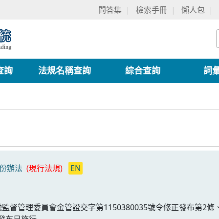
問答集
檢索手冊
懶人包
查詢
法規名稱查詢
綜合查詢
詞
份辦法
(現行法規)
EN
融監督管理委員會金管證交字第1150380035號令修正發布第2
自發布日施行