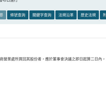
節
條號查詢
關鍵字查詢
法規沿革
歷史法規
商營業處所買回其股份者，應於董事會決議之即日起算二日內，