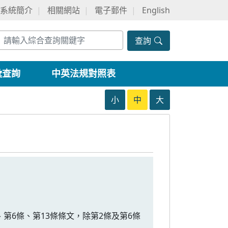
系統簡介
相關網站
電子郵件
English
查詢
彙查詢
中英法規對照表
小
中
大
條、第6條、第13條條文，除第2條及第6條