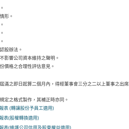
。
情形。
。
。
。
認股辦法。
不影響公司資本維持之聲明。
份價格之合理性評估意見。
屆滿之即日起算二個月內，得經董事會三分之二以上董事之出席
規定之格式製作，其補正時亦同。
報表 (轉讓股份予員工適用)
報表(股權轉換適用)
報表(維護公司信用及股東權益適用)