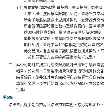
新臺幣參點貳元整。
(十)櫃買富櫃200指數期貨契約、臺灣指數公司臺灣
上市上櫃生技醫療指數期貨契約、臺灣證券交易
所電子類股價指數小型期貨契約、臺灣證券交易
所金融保險類股價指數小型期貨契約、臺灣半導
體30指數期貨契約、臺灣證券交易所航運類股
價指數期貨契約、臺灣證券交易所股價指數微型
期貨契約、臺灣中型100指數期貨契約及臺灣證
券交易所未含金融電子類股價指數期貨契約，每
一契約買賣雙方各繳納新臺幣參點貳元整。
二、本公司每月底按當月成交契約數計算結算手續費寄發
帳單，於次月十日編製手續費款項劃撥轉帳資料交各
結算銀行，並委託其將應繳款項自各結算會員自有結
算保證金專戶及客戶結算保證金專戶撥轉入本公司銀
行專戶。
第5條
結算會員從事期貨交易之結算交割業務，除另有規定外，