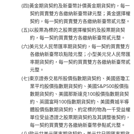
(四)黃金期貨契約及新臺幣計價黃金期貨契約，每一
契約買賣雙方各繳納新臺幣肆元整；黃金選擇權
契約，每一契約買賣雙方各繳納新臺幣貳元整。
(五)以股票為標的之股票選擇權契約及股票期貨契
約，每一契約買賣雙方各繳納新臺幣貳元整。
(六)美元兌人民幣匯率期貨契約，每一契約買賣雙方
各繳納新臺幣玖點陸元整；小型美元兌人民幣匯
率期貨契約，每一契約買賣雙方各繳納新臺幣貳
元整。
(七)東京證券交易所股價指數期貨契約、美國道瓊工
業平均股價指數期貨契約、美國S&P500股價指
數期貨契約、美國那斯達克100股價指數期貨契
約、英國富時100指數期貨契約、美國費城半導
體股價指數期貨契約、約定標的物為一千受益權
單位受益憑證之股票期貨契約及其調整後契約，
每一契約買賣雙方各繳納新臺幣參點貳元整。
(八)歐元兌美元匯率期貨契約、美元兌日圓匯率期貨