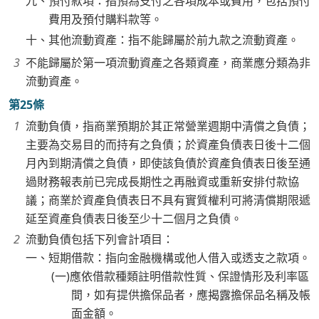
九、預付款項：指預為支付之各項成本或費用，包括預付
費用及預付購料款等。
十、其他流動資產：指不能歸屬於前九款之流動資產。
不能歸屬於第一項流動資產之各類資產，商業應分類為非
流動資產。
第25條
流動負債，指商業預期於其正常營業週期中清償之負債；
主要為交易目的而持有之負債；於資產負債表日後十二個
月內到期清償之負債，即使該負債於資產負債表日後至通
過財務報表前已完成長期性之再融資或重新安排付款協
議；商業於資產負債表日不具有實質權利可將清償期限遞
延至資產負債表日後至少十二個月之負債。
流動負債包括下列會計項目：
一、短期借款：指向金融機構或他人借入或透支之款項。
(一)應依借款種類註明借款性質、保證情形及利率區
間，如有提供擔保品者，應揭露擔保品名稱及帳
面金額。