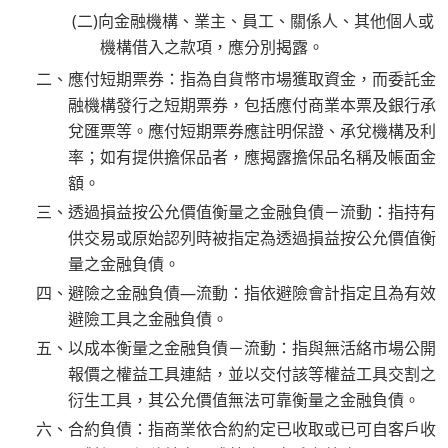
(二)向金融機構、業主、員工、關係人、其他個人或
機構借入之款項，應分別揭露。
二、應付短期票券：指為自貨幣市場獲取資金，而委託金
融機構發行之短期票券，包括應付商業本票及銀行承
兌匯票等。應付短期票券應註明保證、承兌機構及利
率；如有提供擔保品者，應揭露擔保品名稱及帳面金
額。
三、透過損益按公允價值衡量之金融負債－流動：指持有
供交易或原始認列時被指定為透過損益按公允價值衡
量之金融負債。
四、避險之金融負債—流動：指依避險會計指定且為有效
避險工具之金融負債。
五、以成本衡量之金融負債－流動：指與無活絡市場公開
報價之權益工具連結，並以交付該等權益工具交割之
衍生工具，其公允價值無法可靠衡量之金融負債。
六、合約負債：指商業依合約約定已收取或已可自客戶收