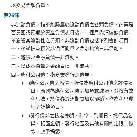
以交易金額衡量。
第26條
非流動負債，指不能歸屬於流動負債之各類負債，商業是
否意圖或預期於資產負債表日後十二個月內清償該負債，
不影響其流動性之分類。非流動負債包括下列會計項目：
一、透過損益按公允價值衡量之金融負債－非流動。
二、避險之金融負債—非流動。
三、以成本衡量之金融負債－非流動。
四、應付公司債：指商業發行之債券。
(一)應付公司債之溢價、折價為應付公司債之評價項
目，應列為應付公司債之加項或減項，並按有效
利息法，於債券流通期間加以攤銷，作為利息費
用之調整項目。
(二)發行債券之核定總額、利率、到期日、擔保品名
稱、帳面金額、發行地區及其他有關約定限制條
款，應予揭露。