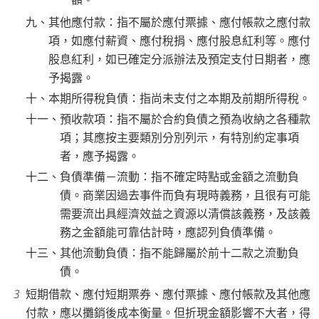
九、其他應付款：指不屬於應付票據、應付帳款之應付款
項，如應付薪資、應付稅捐、應付股息紅利等。應付
股息紅利，如已確定分派辦法及預定支付日期者，應
予揭露。
十、本期所得稅負債：指尚未支付之本期及前期所得稅。
十一、預收款項：指不屬於合約負債之預為收納之各種款
項；其應按主要類別分別列示，有特別約定事項
者，應予揭露。
十二、負債準備－流動：指不確定時點或金額之流動負
債。商業因過去事件而負有現時義務，且很有可能
需要流出具經濟效益之資源以清償該義務，及該義
務之金額能可靠估計時，應認列負債準備。
十三、其他流動負債：指不能歸屬於前十二款之流動負
債。
短期借款、應付短期票券、應付票據、應付帳款及其他應
付款，應以攤銷後成本衡量。但折現金額影響不大者，得