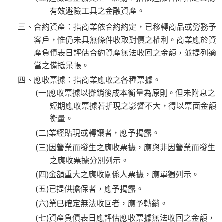
有效避險工具之金融資產。
三、合約資產：指商業依合約約定，已移轉商品或勞務予
客戶，惟仍未具無條件收取對價之權利。商業應於資
產負債表日評估合約資產無法收回之金額，並提列適
當之備抵呆帳。
四、應收票據：指商業應收之各種票據。
(一)應收票據以攤銷後成本衡量為原則。但未附息之
短期應收票據若折現之影響不大，得以票面金額
衡量。
(二)業經貼現或轉讓者，應予揭露。
(三)因營業而發生之應收票據，應與非因營業而發生
之應收票據分別列示。
(四)金額重大之應收關係人票據，應單獨列示。
(五)已提供擔保者，應予揭露。
(六)業已確定無法收回者，應予轉銷。
(七)資產負債表日應評估應收票據無法收回之金額，