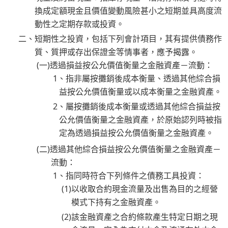
換成定額現金且價值變動風險甚小之短期並具高度流
動性之定期存款或投資。
二、短期性之投資，包括下列會計項目，其有提供債務作
質、質押或存出保證金等情事者，應予揭露。
(一)透過損益按公允價值衡量之金融資產－流動：
1、指非屬按攤銷後成本衡量、透過其他綜合損
益按公允價值衡量或以成本衡量之金融資產。
2、屬按攤銷後成本衡量或透過其他綜合損益按
公允價值衡量之金融資產，於原始認列時被指
定為透過損益按公允價值衡量之金融資產。
(二)透過其他綜合損益按公允價值衡量之金融資產－
流動：
1、指同時符合下列條件之債務工具投資：
(1)以收取合約現金流量及出售為目的之經營
模式下持有之金融資產。
(2)該金融資產之合約條款產生特定日期之現