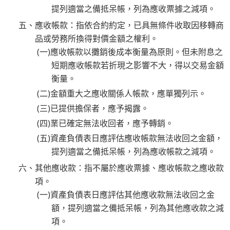
提列適當之備抵呆帳，列為應收票據之減項。
五、應收帳款：指依合約約定，已具無條件收取因移轉商
品或勞務所換得對價金額之權利。
(一)應收帳款以攤銷後成本衡量為原則。但未附息之
短期應收帳款若折現之影響不大，得以交易金額
衡量。
(二)金額重大之應收關係人帳款，應單獨列示。
(三)已提供擔保者，應予揭露。
(四)業已確定無法收回者，應予轉銷。
(五)資產負債表日應評估應收帳款無法收回之金額，
提列適當之備抵呆帳，列為應收帳款之減項。
六、其他應收款：指不屬於應收票據、應收帳款之應收款
項。
(一)資產負債表日應評估其他應收款無法收回之金
額，提列適當之備抵呆帳，列為其他應收款之減
項。