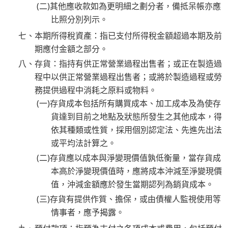
(二)其他應收款如為更明細之劃分者，備抵呆帳亦應
比照分別列示。
七、本期所得稅資產：指已支付所得稅金額超過本期及前
期應付金額之部分。
八、存貨：指持有供正常營業過程出售者；或正在製造過
程中以供正常營業過程出售者；或將於製造過程或勞
務提供過程中消耗之原料或物料。
(一)存貨成本包括所有購買成本、加工成本及為使存
貨達到目前之地點及狀態所發生之其他成本，得
依其種類或性質，採用個別認定法、先進先出法
或平均法計算之。
(二)存貨應以成本與淨變現價值孰低衡量，當存貨成
本高於淨變現價值時，應將成本沖減至淨變現價
值，沖減金額應於發生當期認列為銷貨成本。
(三)存貨有提供作質、擔保，或由債權人監視使用等
情事者，應予揭露。