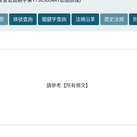
節
條號查詢
關鍵字查詢
法規沿革
歷史法規
請參考【所有條文】