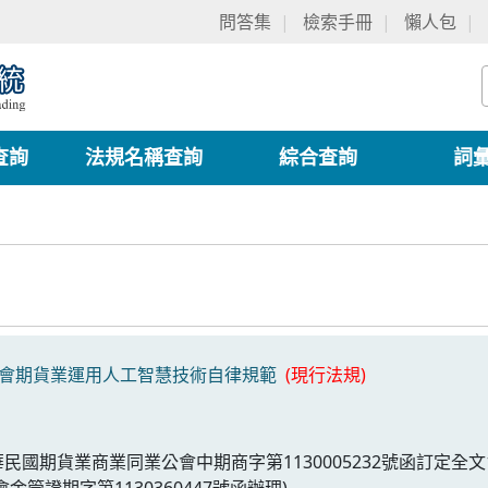
問答集
檢索手冊
懶人包
查詢
法規名稱查詢
綜合查詢
詞
會期貨業運用人工智慧技術自律規範
(現行法規)
華民國期貨業商業同業公會中期商字第1130005232號函訂定全文
金管證期字第1130360447號函辦理)