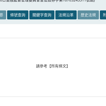
節
條號查詢
關鍵字查詢
法規沿革
歷史法規
請參考【所有條文】