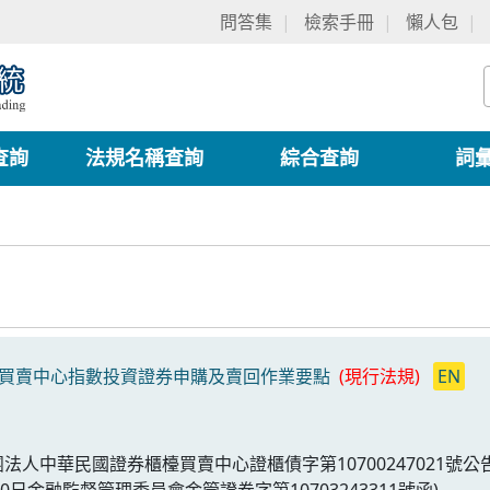
問答集
檢索手冊
懶人包
查詢
法規名稱查詢
綜合查詢
詞
買賣中心指數投資證券申購及賣回作業要點
(現行法規)
EN
團法人中華民國證券櫃檯買賣中心證櫃債字第10700247021號公
30日金融監督管理委員會金管證券字第10703243311號函)