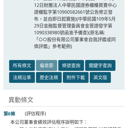
12日財團法人中華民國證券櫃檯買賣中心
證櫃監字第10900582661號公告修正發
布，並自即日起實施)(中華民國109年5月
29日金融監督管理委員會金管證發字第
1090338980號函准予備查)(原名稱:
「○○股份有限公司董事會自我評鑑或同
儕評鑑」參考範例)
所有條文
編章節
條號查詢
關鍵字查詢
法規沿革
歷史法規
附件下載
英文版
異動條文
(評估程序)
第6條
本公司董事會績效評估程序說明如下：