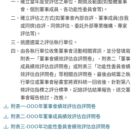
一、確立當年度受評估之單位、期間及範圍(如整體董事
會、個別董事成員、各功能性委員會等)。
二、確立評估之方式(如董事會內部自評、董事成員(自我
或同儕)自評、同儕評估、委託外部專業機構、專家
評估等)。
三、挑選適當之評估執行單位。
四、由各執行單位收集董事會活動相關資訊，並分發填寫
附表一「董事會績效評估自評問卷」、附表二「董事
成員績效評估自評問卷」或附表三「功能性委員會績
效評估自評問卷」等相關自評問卷，最後由統籌之執
行單位或董事會秘書室將資料統一回收後，針對第八
條評估指標之評分標準，記錄評估結果報告，送交董
事會報告檢討、改進。
附表一-OOO年董事會績效評估自評問卷
附表二-OOO年董事成員績效評估自評問卷
附表三-OOO年功能性委員會績效評估自評問卷