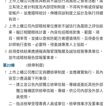
上市上櫃公司應就具較高不誠信行為風險之營業活動，建
立有效之會計制度及內部控制制度，不得有外帳或保留秘
密帳戶，並應隨時檢討，俾確保該制度之設計及執行持續
有效。
上市上櫃公司內部稽核單位應依不誠信行為風險之評估結
果，擬訂相關稽核計畫，內容包括稽核對象、範圍、項
目、頻率等，並據以查核防範方案遵循情形，且得委任會
計師執行查核，必要時，得委請專業人士協助。
前項查核結果應通報高階管理階層及誠信經營專責單位，
並作成稽核報告提報董事會。
(檢舉制度)
第23條
上市上櫃公司應訂定具體檢舉制度，並應確實執行，其內
容至少應涵蓋下列事項：
一、建立並公告內部獨立檢舉信箱、專線或委託其他外部
獨立機構提供檢舉信箱、專線，供公司內部及外部人
員使用。
二、指派檢舉受理專責人員或單位，檢舉情事涉及董事或