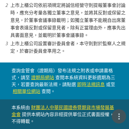
上市上櫃公司依前項規定將誠信經營守則提報董事會討論
時，應充分考量各獨立董事之意見，並將其反對或保留之
意見，於董事會議事錄載明；如獨立董事不能親自出席董
事會表達反對或保留意見者，除有正當理由外，應事先出
具書面意見，並載明於董事會議事錄。
上市上櫃公司設置審計委員會者，本守則對於監察人之規
定，於審計委員會準用之。
查詢金管會（證期局）發布法規之附表或申請書格
式，請至
證期局網站
查閱本系統資料更新週期為三
天，若要查詢最新法規，請點選
即時法規訊息
或至
相關單位網站
查閱。
本系統由
財團法人中華民國證券暨期貨市場發展基
金會
提供本網站內容非經提供單位正式書面授權，
不得轉載。