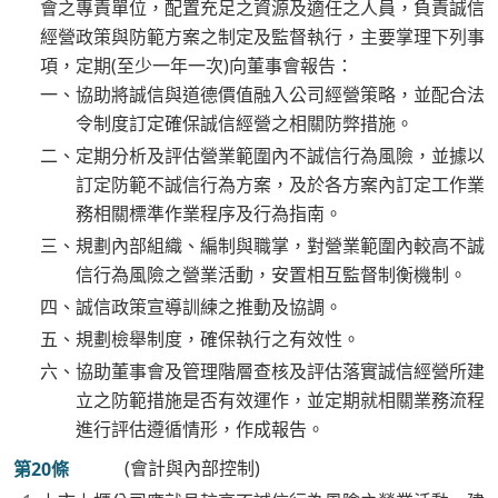
會之專責單位，配置充足之資源及適任之人員，負責誠信
經營政策與防範方案之制定及監督執行，主要掌理下列事
項，定期(至少一年一次)向董事會報告：
一、協助將誠信與道德價值融入公司經營策略，並配合法
令制度訂定確保誠信經營之相關防弊措施。
二、定期分析及評估營業範圍內不誠信行為風險，並據以
訂定防範不誠信行為方案，及於各方案內訂定工作業
務相關標準作業程序及行為指南。
三、規劃內部組織、編制與職掌，對營業範圍內較高不誠
信行為風險之營業活動，安置相互監督制衡機制。
四、誠信政策宣導訓練之推動及協調。
五、規劃檢舉制度，確保執行之有效性。
六、協助董事會及管理階層查核及評估落實誠信經營所建
立之防範措施是否有效運作，並定期就相關業務流程
進行評估遵循情形，作成報告。
(會計與內部控制)
第20條