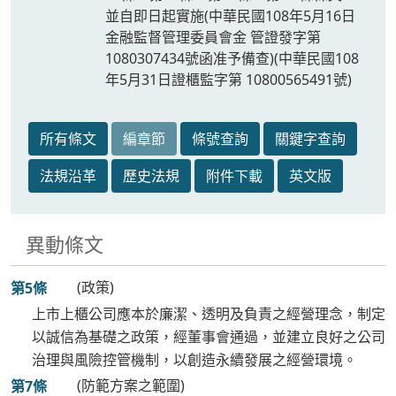
並自即日起實施(中華民國108年5月16日
金融監督管理委員會金 管證發字第
1080307434號函准予備查)(中華民國108
年5月31日證櫃監字第 10800565491號)
所有條文
編章節
條號查詢
關鍵字查詢
法規沿革
歷史法規
附件下載
英文版
異動條文
(政策)
第5條
上市上櫃公司應本於廉潔、透明及負責之經營理念，制定
以誠信為基礎之政策，經董事會通過，並建立良好之公司
治理與風險控管機制，以創造永續發展之經營環境。
(防範方案之範圍)
第7條