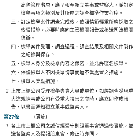
高階管理階層，應呈報至獨立董事或監察人，並訂定
檢舉事項之類別及其所屬之調查標準作業程序。
三、訂定檢舉案件調查完成後，依照情節輕重所應採取之
後續措施，必要時應向主管機關報告或移送司法機關
偵辦。
四、檢舉案件受理、調查過程、調查結果及相關文件製作
之紀錄與保存。
五、檢舉人身分及檢舉內容之保密，並允許匿名檢舉。
六、保護檢舉人不因檢舉情事而遭不當處置之措施。
七、檢舉人獎勵措施。
上市上櫃公司受理檢舉專責人員或單位，如經調查發現重
大違規情事或公司有受重大損害之虞時，應立即作成報
告，以書面通知獨立董事或監察人。
(實施)
第27條
各上市上櫃公司之誠信經營守則經董事會通過後實施，並
送各監察人及提報股東會，修正時亦同。