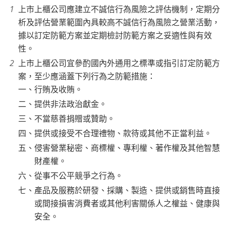
上市上櫃公司應建立不誠信行為風險之評估機制，定期分
析及評估營業範圍內具較高不誠信行為風險之營業活動，
據以訂定防範方案並定期檢討防範方案之妥適性與有效
性。
上市上櫃公司宜參酌國內外通用之標準或指引訂定防範方
案，至少應涵蓋下列行為之防範措施：
一、行賄及收賄。
二、提供非法政治獻金。
三、不當慈善捐贈或贊助。
四、提供或接受不合理禮物、款待或其他不正當利益。
五、侵害營業秘密、商標權、專利權、著作權及其他智慧
財產權。
六、從事不公平競爭之行為。
七、產品及服務於研發、採購、製造、提供或銷售時直接
或間接損害消費者或其他利害關係人之權益、健康與
安全。