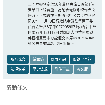
止；本案預定於98年農曆春節日後第1個
營業日上線實施，為配合電腦系統作業之
修改，正式實施日期將另行公告；中華民
國97年11月19日行政院金融監督管理委
員會金管證3字第0970059871號函；中華
民國97年12月18日財團法人中華民國證
券櫃檯買賣中心證櫃交字第0970304046
號公告自98年2月2日起廢止
所有條文
編章節
條號查詢
關鍵字查詢
法規沿革
歷史法規
附件下載
英文版
異動條文