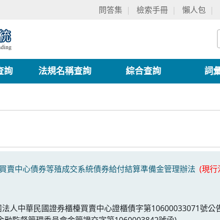
問答集
檢索手冊
懶人包
查詢
法規名稱查詢
綜合查詢
詞
買賣中心債券等殖成交系統債券給付結算準備金管理辦法
(現行
財團法人中華民國證券櫃檯買賣中心證櫃債字第10600033071
金融監督管理委員會金管證交字第1060003842號函)