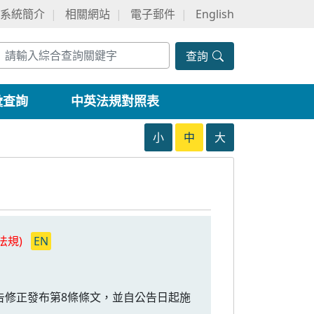
系統簡介
相關網站
電子郵件
English
查詢
彙查詢
中英法規對照表
小
中
大
法規)
EN
號公告修正發布第8條條文，並自公告日起施