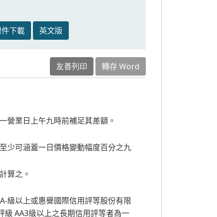
附件下載
英文版
友善列印
轉存 Word
一營業日上午九時前補足其差額。
至少可涵蓋一日價格變動幅度百分之九
計算之。
.評級AA-級以上或惠譽國際信用評等股份有限
ervice評級 AA3級以上之長期信用評等者為一