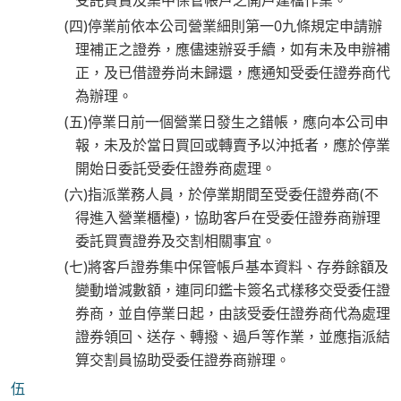
受託買賣及集中保管帳戶之開戶建檔作業。
(四)停業前依本公司營業細則第一0九條規定申請辦
理補正之證券，應儘速辦妥手續，如有未及申辦補
正，及已借證券尚未歸還，應通知受委任證券商代
為辦理。
(五)停業日前一個營業日發生之錯帳，應向本公司申
報，未及於當日買回或轉賣予以沖抵者，應於停業
開始日委託受委任證券商處理。
(六)指派業務人員，於停業期間至受委任證券商(不
得進入營業櫃檯)，協助客戶在受委任證券商辦理
委託買賣證券及交割相關事宜。
(七)將客戶證券集中保管帳戶基本資料、存券餘額及
變動增減數額，連同印鑑卡簽名式樣移交受委任證
券商，並自停業日起，由該受委任證券商代為處理
證券領回、送存、轉撥、過戶等作業，並應指派結
算交割員協助受委任證券商辦理。
伍