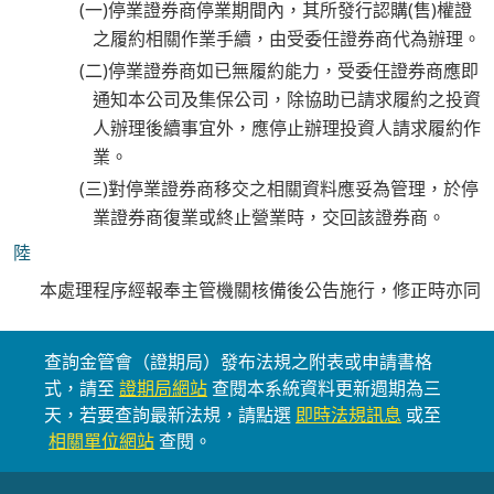
(一)停業證券商停業期間內，其所發行認購(售)權證
之履約相關作業手續，由受委任證券商代為辦理。
(二)停業證券商如已無履約能力，受委任證券商應即
通知本公司及集保公司，除協助已請求履約之投資
人辦理後續事宜外，應停止辦理投資人請求履約作
業。
(三)對停業證券商移交之相關資料應妥為管理，於停
業證券商復業或終止營業時，交回該證券商。
陸
本處理程序經報奉主管機關核備後公告施行，修正時亦同
查詢金管會（證期局）發布法規之附表或申請書格
式，請至
證期局網站
查閱本系統資料更新週期為三
天，若要查詢最新法規，請點選
即時法規訊息
或至
相關單位網站
查閱。