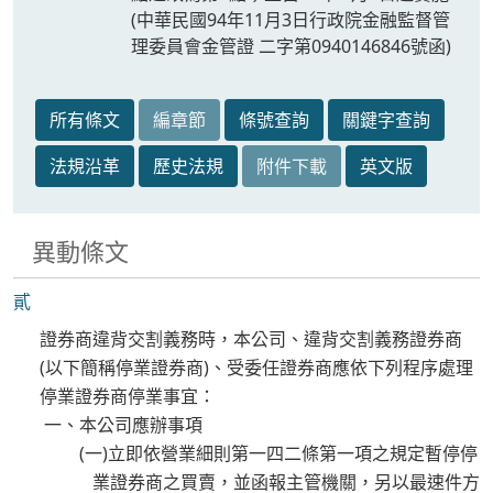
(中華民國94年11月3日行政院金融監督管
理委員會金管證 二字第0940146846號函)
所有條文
編章節
條號查詢
關鍵字查詢
法規沿革
歷史法規
附件下載
英文版
異動條文
貳
證券商違背交割義務時，本公司、違背交割義務證券商
(以下簡稱停業證券商)、受委任證券商應依下列程序處理
停業證券商停業事宜：
一、本公司應辦事項
(一)立即依營業細則第一四二條第一項之規定暫停停
業證券商之買賣，並函報主管機關，另以最速件方