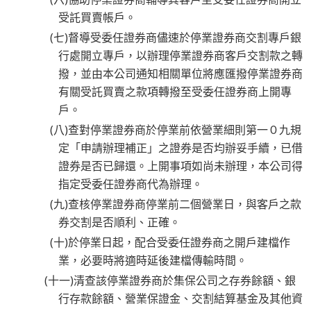
受託買賣帳戶。
(七)督導受委任證券商儘速於停業證券商交割專戶銀
行處開立專戶，以辦理停業證券商客戶交割款之轉
撥，並由本公司通知相關單位將應匯撥停業證券商
有關受託買賣之款項轉撥至受委任證券商上開專
戶。
(八)查對停業證券商於停業前依營業細則第一０九規
定「申請辦理補正」之證券是否均辦妥手續，已借
證券是否已歸還。上開事項如尚未辦理，本公司得
指定受委任證券商代為辦理。
(九)查核停業證券商停業前二個營業日，與客戶之款
券交割是否順利、正確。
(十)於停業日起，配合受委任證券商之開戶建檔作
業，必要時將適時延後建檔傳輸時間。
(十一)清查該停業證券商於集保公司之存券餘額、銀
行存款餘額、營業保證金、交割結算基金及其他資